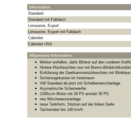
Information
Standard
Standard mit Faltdach
Limousine, Export
Limousine, Export mit Faltdach
Cabriolet
Cabriolet USA
Allgemeine Information
Winker entfallen, dafür Blinker auf den vorderen Kotfl
Hintere Rückleuchten nun mit Brems-Blinklichtkombina
Einführung der Zweikammerückleuchten mit Blinkleuc
Sicherungskasten im Innenraum
VW Standard ab jetzt mit Scheibenwischanlage
Asymetrische Scheinwerfer
1200ccm Motor mit 34 PS anstatt 30 PS
neu Wischwasseranlage
neue Tankform, Stutzen auf der linken Seite
Tachometer bis 140 km/h