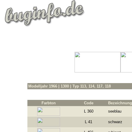
Modelljahr 1966
| 1300 | Typ
113, 114, 117, 118
Farbton
Code
Bezeichnung
L 360
seeblau
L 41
schwarz