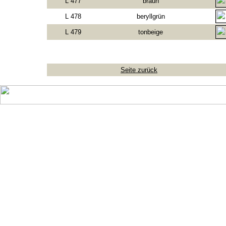
L 477
braun
L 478
beryllgrün
L 479
tonbeige
Seite zurück