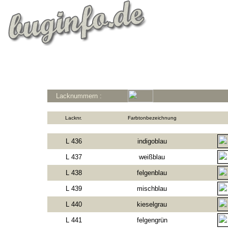
Lacknummern :
Lacknr.
Farbtonbezeichnung
L 436
indigoblau
L 437
weißblau
L 438
felgenblau
L 439
mischblau
L 440
kieselgrau
L 441
felgengrün