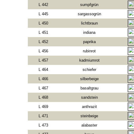
L 442
sumpfgrün
L 445
sargassogrün
L 450
lichtbraun
L 451
indiana
L 452
paprika
L 456
rubinrot
L 457
kadmiumrot
L 464
schiefer
L 466
silberbeige
L 467
basaltgrau
L 468
sandstein
L 469
anthrazit
L 471
steinbeige
L 473
alabaster